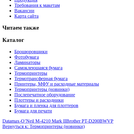
Требования к макетам
Вакансии
Карта сайта
Читаем также
Каталог
Брошюровщики
Фотобумага
Ламинаторы
Самоклеющаяся бумага
Термопринтеры
Термотрансферная бумага
Принтеры, МФУ и расходные материалы
Термопринтеры (новинки)
Послепечатное оборудование
Плоттеры и расходники
Бумага и пленка для плоттеров
Бумага для печати
Datamax-O’Neil M-4210 Mark II
Brother PT-D200BWVP
Вернуться к: Термопринтеры (новинки)