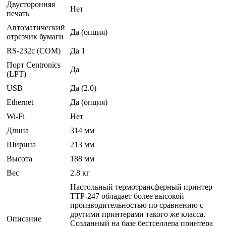
Двусторонняя
Нет
печать
Автоматический
Да (опция)
отрезчик бумаги
RS-232c (COM)
Да 1
Порт Centronics
Да
(LPT)
USB
Да (2.0)
Ethernet
Да (опция)
Wi-Fi
Нет
Длина
314 мм
Ширина
213 мм
Высота
188 мм
Вес
2.8 кг
Настольный термотрансферный принтер
TTP-247 обладает более высокой
производительностью по сравнению с
другими принтерами такого же класса.
Описание
Созданный на базе бестселлера принтера