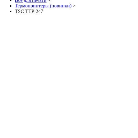
Все для печати
>
Термопринтеры (новинки)
>
TSC TTP-247