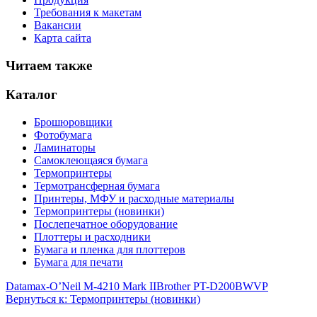
Требования к макетам
Вакансии
Карта сайта
Читаем также
Каталог
Брошюровщики
Фотобумага
Ламинаторы
Самоклеющаяся бумага
Термопринтеры
Термотрансферная бумага
Принтеры, МФУ и расходные материалы
Термопринтеры (новинки)
Послепечатное оборудование
Плоттеры и расходники
Бумага и пленка для плоттеров
Бумага для печати
Datamax-O’Neil M-4210 Mark II
Brother PT-D200BWVP
Вернуться к: Термопринтеры (новинки)