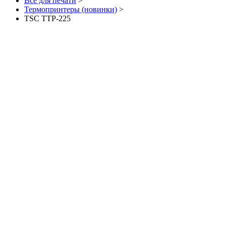
Все для печати
>
Термопринтеры (новинки)
>
TSC TTP-225