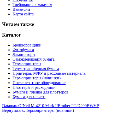
Требования к макетам
Вакансии
Карта сайта
Читаем также
Каталог
Брошюровщики
Фотобумага
Ламинаторы
Самоклеющаяся бумага
Термопринтеры
Термотрансферная бумага
Принтеры, МФУ и расходные материалы
Термопринтеры (новинки)
Послепечатное оборудование
Плоттеры и расходники
Бумага и пленка для плоттеров
Бумага для печати
Datamax-O’Neil M-4210 Mark II
Brother PT-D200BWVP
Вернуться к: Термопринтеры (новинки)