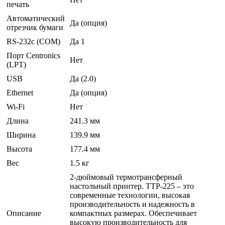
печать
Автоматический
Да (опция)
отрезчик бумаги
RS-232c (COM)
Да 1
Порт Centronics
Нет
(LPT)
USB
Да (2.0)
Ethernet
Да (опция)
Wi-Fi
Нет
Длина
241.3 мм
Ширина
139.9 мм
Высота
177.4 мм
Вес
1.5 кг
2-дюймовый термотрансферный
настольный принтер. ТТР-225 – это
современные технологии, высокая
производительность и надежность в
Описание
компактных размерах. Обеспечивает
высокую производительность для