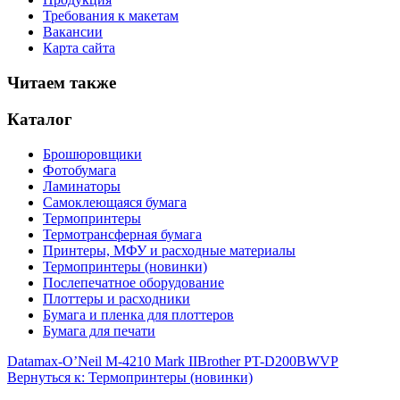
Требования к макетам
Вакансии
Карта сайта
Читаем также
Каталог
Брошюровщики
Фотобумага
Ламинаторы
Самоклеющаяся бумага
Термопринтеры
Термотрансферная бумага
Принтеры, МФУ и расходные материалы
Термопринтеры (новинки)
Послепечатное оборудование
Плоттеры и расходники
Бумага и пленка для плоттеров
Бумага для печати
Datamax-O’Neil M-4210 Mark II
Brother PT-D200BWVP
Вернуться к: Термопринтеры (новинки)