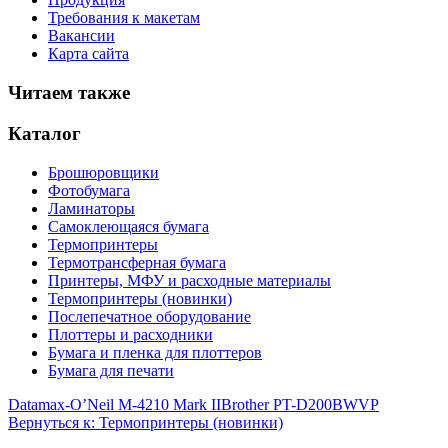
Требования к макетам
Вакансии
Карта сайта
Читаем также
Каталог
Брошюровщики
Фотобумага
Ламинаторы
Самоклеющаяся бумага
Термопринтеры
Термотрансферная бумага
Принтеры, МФУ и расходные материалы
Термопринтеры (новинки)
Послепечатное оборудование
Плоттеры и расходники
Бумага и пленка для плоттеров
Бумага для печати
Datamax-O’Neil M-4210 Mark II
Brother PT-D200BWVP
Вернуться к: Термопринтеры (новинки)