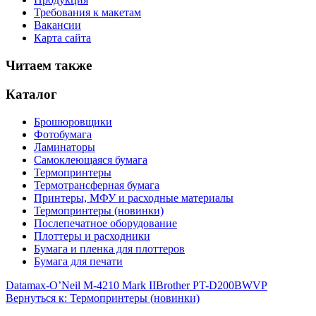
Требования к макетам
Вакансии
Карта сайта
Читаем также
Каталог
Брошюровщики
Фотобумага
Ламинаторы
Самоклеющаяся бумага
Термопринтеры
Термотрансферная бумага
Принтеры, МФУ и расходные материалы
Термопринтеры (новинки)
Послепечатное оборудование
Плоттеры и расходники
Бумага и пленка для плоттеров
Бумага для печати
Datamax-O’Neil M-4210 Mark II
Brother PT-D200BWVP
Вернуться к: Термопринтеры (новинки)