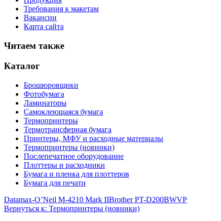
Требования к макетам
Вакансии
Карта сайта
Читаем также
Каталог
Брошюровщики
Фотобумага
Ламинаторы
Самоклеющаяся бумага
Термопринтеры
Термотрансферная бумага
Принтеры, МФУ и расходные материалы
Термопринтеры (новинки)
Послепечатное оборудование
Плоттеры и расходники
Бумага и пленка для плоттеров
Бумага для печати
Datamax-O’Neil M-4210 Mark II
Brother PT-D200BWVP
Вернуться к: Термопринтеры (новинки)