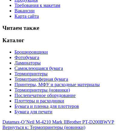
Требования к макетам
Вакансии
Карта сайта
Читаем также
Каталог
Брошюровщики
Фотобумага
Ламинаторы
Самоклеющаяся бумага
Термопринтеры
Термотрансферная бумага
Принтеры, МФУ и расходные материалы
Термопринтеры (новинки)
Послепечатное оборудование
Плоттеры и расходники
Бумага и пленка для плоттеров
Бумага для печати
Datamax-O’Neil M-4210 Mark II
Brother PT-D200BWVP
Вернуться к: Термопринтеры (новинки)