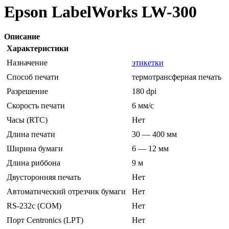
Epson LabelWorks LW-300
Описание
Характеристики
Назначение
этикетки
Способ печати
термотрансферная печать
Разрешение
180 dpi
Скорость печати
6 мм/с
Часы (RTC)
Нет
Длина печати
30 — 400 мм
Ширина бумаги
6 — 12 мм
Длина риббона
9 м
Двусторонняя печать
Нет
Автоматический отрезчик бумаги
Нет
RS-232c (COM)
Нет
Порт Centronics (LPT)
Нет