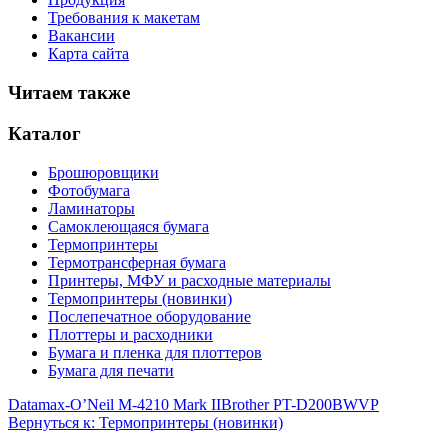
Требования к макетам
Вакансии
Карта сайта
Читаем также
Каталог
Брошюровщики
Фотобумага
Ламинаторы
Самоклеющаяся бумага
Термопринтеры
Термотрансферная бумага
Принтеры, МФУ и расходные материалы
Термопринтеры (новинки)
Послепечатное оборудование
Плоттеры и расходники
Бумага и пленка для плоттеров
Бумага для печати
Datamax-O’Neil M-4210 Mark II
Brother PT-D200BWVP
Вернуться к: Термопринтеры (новинки)