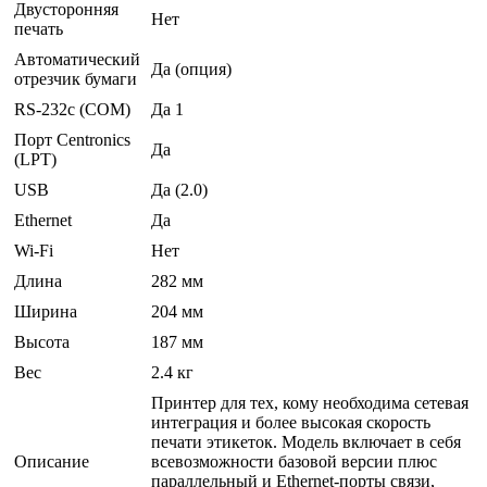
Двусторонняя
Нет
печать
Автоматический
Да (опция)
отрезчик бумаги
RS-232c (COM)
Да 1
Порт Centronics
Да
(LPT)
USB
Да (2.0)
Ethernet
Да
Wi-Fi
Нет
Длина
282 мм
Ширина
204 мм
Высота
187 мм
Вес
2.4 кг
Принтер для тех, кому необходима сетевая
интеграция и более высокая скорость
печати этикеток. Модель включает в себя
Описание
всевозможности базовой версии плюс
параллельный и Ethernet-порты связи,