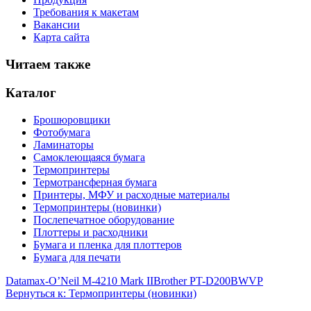
Требования к макетам
Вакансии
Карта сайта
Читаем также
Каталог
Брошюровщики
Фотобумага
Ламинаторы
Самоклеющаяся бумага
Термопринтеры
Термотрансферная бумага
Принтеры, МФУ и расходные материалы
Термопринтеры (новинки)
Послепечатное оборудование
Плоттеры и расходники
Бумага и пленка для плоттеров
Бумага для печати
Datamax-O’Neil M-4210 Mark II
Brother PT-D200BWVP
Вернуться к: Термопринтеры (новинки)