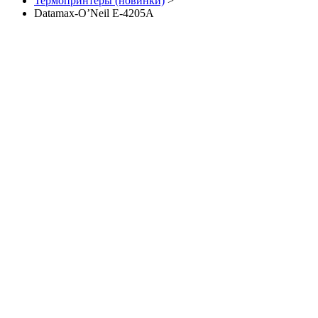
Термопринтеры (новинки)
>
Datamax-O’Neil E-4205A