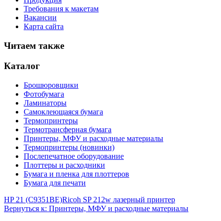
Требования к макетам
Вакансии
Карта сайта
Читаем также
Каталог
Брошюровщики
Фотобумага
Ламинаторы
Самоклеющаяся бумага
Термопринтеры
Термотрансферная бумага
Принтеры, МФУ и расходные материалы
Термопринтеры (новинки)
Послепечатное оборудование
Плоттеры и расходники
Бумага и пленка для плоттеров
Бумага для печати
HP 21 (C9351BE)
Ricoh SP 212w лазерный принтер
Вернуться к: Принтеры, МФУ и расходные материалы