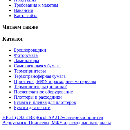
Требования к макетам
Вакансии
Карта сайта
Читаем также
Каталог
Брошюровщики
Фотобумага
Ламинаторы
Самоклеющаяся бумага
Термопринтеры
Термотрансферная бумага
Принтеры, МФУ и расходные материалы
Термопринтеры (новинки)
Послепечатное оборудование
Плоттеры и расходники
Бумага и пленка для плоттеров
Бумага для печати
HP 21 (C9351BE)
Ricoh SP 212w лазерный принтер
Вернуться к: Принтеры, МФУ и расходные материалы