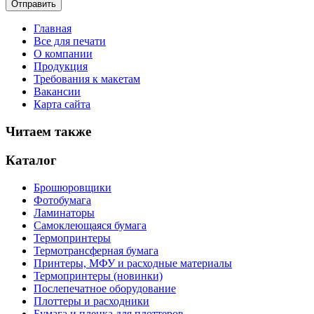
Главная
Все для печати
О компании
Продукция
Требования к макетам
Вакансии
Карта сайта
Читаем также
Каталог
Брошюровщики
Фотобумага
Ламинаторы
Самоклеющаяся бумага
Термопринтеры
Термотрансферная бумага
Принтеры, МФУ и расходные материалы
Термопринтеры (новинки)
Послепечатное оборудование
Плоттеры и расходники
Бумага и пленка для плоттеров