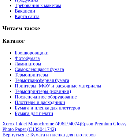
Требования к макетам
Вакансии
Карта сайта
Читаем также
Каталог
Брошюровщики
Фотобумага
Ламинаторы
Самоклеющаяся бумага
Термопринтеры
Термотрансферная бумага
Принтеры, МФУ и расходные материалы
Термопринтеры (новинки)
Послепечатное оборудование
Плоттеры и расходники
Бумага и пленка для плоттеров
Бумага для печати
Xerox Inkjet Monochrome (496L94074)
Epson Premium Glossy
Photo Paper (C13S041742)
Вернуться к: Бумага и пленка для плоттеров