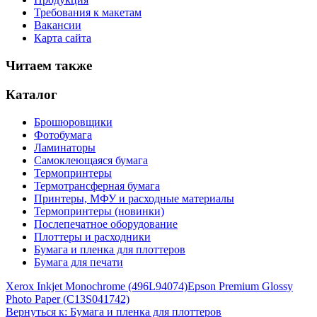
Требования к макетам
Вакансии
Карта сайта
Читаем также
Каталог
Брошюровщики
Фотобумага
Ламинаторы
Самоклеющаяся бумага
Термопринтеры
Термотрансферная бумага
Принтеры, МФУ и расходные материалы
Термопринтеры (новинки)
Послепечатное оборудование
Плоттеры и расходники
Бумага и пленка для плоттеров
Бумага для печати
Xerox Inkjet Monochrome (496L94074)
Epson Premium Glossy
Photo Paper (C13S041742)
Вернуться к: Бумага и пленка для плоттеров