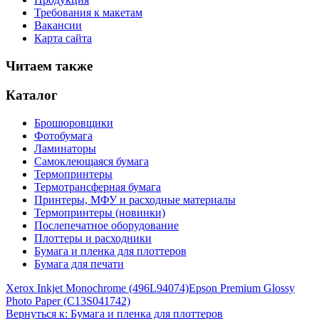
Требования к макетам
Вакансии
Карта сайта
Читаем также
Каталог
Брошюровщики
Фотобумага
Ламинаторы
Самоклеющаяся бумага
Термопринтеры
Термотрансферная бумага
Принтеры, МФУ и расходные материалы
Термопринтеры (новинки)
Послепечатное оборудование
Плоттеры и расходники
Бумага и пленка для плоттеров
Бумага для печати
Xerox Inkjet Monochrome (496L94074)
Epson Premium Glossy
Photo Paper (C13S041742)
Вернуться к: Бумага и пленка для плоттеров