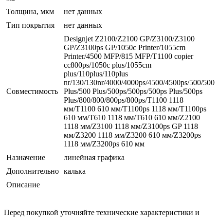
Толщина, мкм
нет данных
Тип покрытия
нет данных
Designjet Z2100/Z2100 GP/Z3100/Z3100
GP/Z3100ps GP/1050c Printer/1055cm
Printer/4500 MFP/815 MFP/T1100 copier
cc800ps/1050c plus/1055cm
plus/110plus/110plus
nr/130/130nr/4000/4000ps/4500/4500ps/500/500
Совместимость
Plus/500 Plus/500ps/500ps/500ps Plus/500ps
Plus/800/800/800ps/800ps/T1100 1118
мм/T1100 610 мм/T1100ps 1118 мм/T1100ps
610 мм/T610 1118 мм/T610 610 мм/Z2100
1118 мм/Z3100 1118 мм/Z3100ps GP 1118
мм/Z3200 1118 мм/Z3200 610 мм/Z3200ps
1118 мм/Z3200ps 610 мм
Назначение
линейная графика
Дополнительно
калька
Описание
Перед покупкой уточняйте технические характеристики и