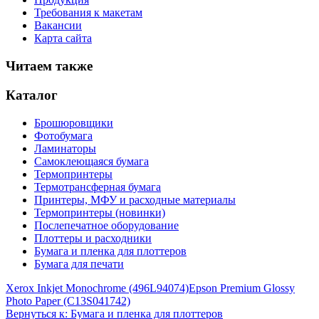
Требования к макетам
Вакансии
Карта сайта
Читаем также
Каталог
Брошюровщики
Фотобумага
Ламинаторы
Самоклеющаяся бумага
Термопринтеры
Термотрансферная бумага
Принтеры, МФУ и расходные материалы
Термопринтеры (новинки)
Послепечатное оборудование
Плоттеры и расходники
Бумага и пленка для плоттеров
Бумага для печати
Xerox Inkjet Monochrome (496L94074)
Epson Premium Glossy
Photo Paper (C13S041742)
Вернуться к: Бумага и пленка для плоттеров