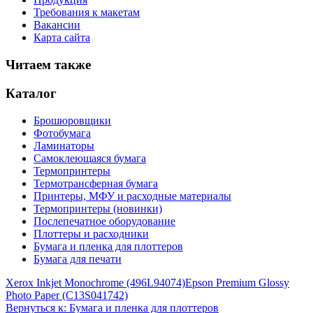
Требования к макетам
Вакансии
Карта сайта
Читаем также
Каталог
Брошюровщики
Фотобумага
Ламинаторы
Самоклеющаяся бумага
Термопринтеры
Термотрансферная бумага
Принтеры, МФУ и расходные материалы
Термопринтеры (новинки)
Послепечатное оборудование
Плоттеры и расходники
Бумага и пленка для плоттеров
Бумага для печати
Xerox Inkjet Monochrome (496L94074)
Epson Premium Glossy
Photo Paper (C13S041742)
Вернуться к: Бумага и пленка для плоттеров