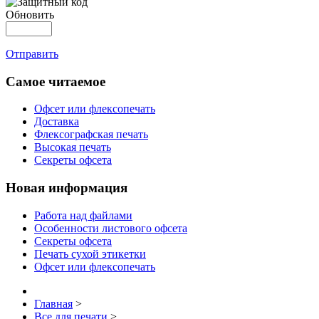
Обновить
Отправить
Самое читаемое
Офсет или флексопечать
Доставка
Флексографская печать
Высокая печать
Секреты офсета
Новая информация
Работа над файлами
Особенности листового офсета
Секреты офсета
Печать сухой этикетки
Офсет или флексопечать
Главная
>
Все для печати
>