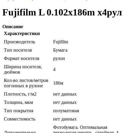
Fujifilm L 0.102x186m х4рул
Описание
Характеристики
Производитель
Fujifilm
Тип носителя
Бумага
Формат носителя
рулон
Ширина носителя,
4
дюймов
Кол-во листов/метров
186м
погонных в рулоне
Плотность, г/м2
нет данных
Толщина, мкм
нет данных
Тип покрытия
полуматовая
Совместимость
нет данных
Фотобумага. Оптимальная
Дополнительно
технология печати - струйная. 4