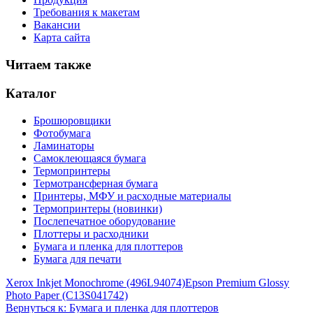
Требования к макетам
Вакансии
Карта сайта
Читаем также
Каталог
Брошюровщики
Фотобумага
Ламинаторы
Самоклеющаяся бумага
Термопринтеры
Термотрансферная бумага
Принтеры, МФУ и расходные материалы
Термопринтеры (новинки)
Послепечатное оборудование
Плоттеры и расходники
Бумага и пленка для плоттеров
Бумага для печати
Xerox Inkjet Monochrome (496L94074)
Epson Premium Glossy
Photo Paper (C13S041742)
Вернуться к: Бумага и пленка для плоттеров