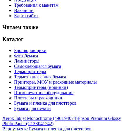
Требования к макетам
Вакансии
Карта сайта
Читаем также
Каталог
Брошюровщики
Фотобумага
Ламинаторы
Самоклеющаяся бумага
Термопринтеры
Термотрансферная бумага
Принтеры, МФУ и расходные материалы
Термопринтеры (новинки)
Послепечатное оборудование
Плоттеры и расходники
Бумага и пленка для плоттеров
Бумага для печати
Xerox Inkjet Monochrome (496L94074)
Epson Premium Glossy
Photo Paper (C13S041742)
Вернуться к: Бумага и пленка для плоттеров