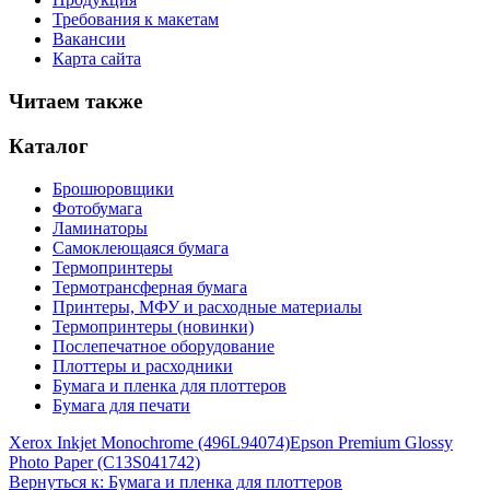
Требования к макетам
Вакансии
Карта сайта
Читаем также
Каталог
Брошюровщики
Фотобумага
Ламинаторы
Самоклеющаяся бумага
Термопринтеры
Термотрансферная бумага
Принтеры, МФУ и расходные материалы
Термопринтеры (новинки)
Послепечатное оборудование
Плоттеры и расходники
Бумага и пленка для плоттеров
Бумага для печати
Xerox Inkjet Monochrome (496L94074)
Epson Premium Glossy
Photo Paper (C13S041742)
Вернуться к: Бумага и пленка для плоттеров