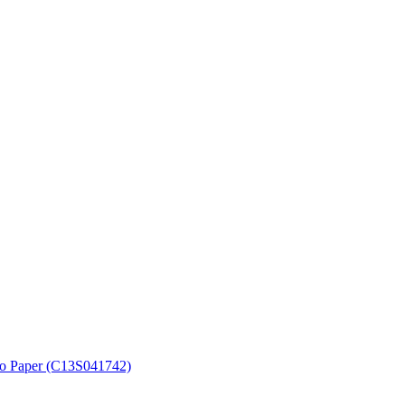
o Paper (C13S041742)