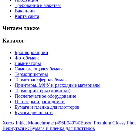
Требования к макетам
Вакансии
Карта сайта
Читаем также
Каталог
Брошюровщики
Фотобумага
Ламинаторы
Самоклеющаяся бумага
Термопринтеры
Термотрансферная бумага
Принтеры, МФУ и расходные материалы
Термопринтеры (новинки)
Послепечатное оборудование
Плоттеры и расходники
Бумага и пленка для плоттеров
Бумага для печати
Xerox Inkjet Monochrome (496L94074)
Epson Premium Glossy Phot
Вернуться к: Бумага и пленка для плоттеров