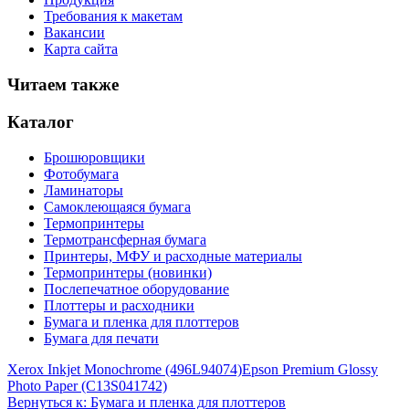
Требования к макетам
Вакансии
Карта сайта
Читаем также
Каталог
Брошюровщики
Фотобумага
Ламинаторы
Самоклеющаяся бумага
Термопринтеры
Термотрансферная бумага
Принтеры, МФУ и расходные материалы
Термопринтеры (новинки)
Послепечатное оборудование
Плоттеры и расходники
Бумага и пленка для плоттеров
Бумага для печати
Xerox Inkjet Monochrome (496L94074)
Epson Premium Glossy
Photo Paper (C13S041742)
Вернуться к: Бумага и пленка для плоттеров