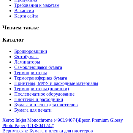
Требования к макетам
Вакансии
Карта сайта
Читаем также
Каталог
Брошюровщики
Фотобумага
Ламинаторы
Самоклеющаяся бумага
Термопринтеры
Термотрансферная бумага
Принтеры, МФУ и расходные материалы
Термопринтеры (новинки)
Послепечатное оборудование
Плоттеры и расходники
Бумага и пленка для плоттеров
Бумага для печати
Xerox Inkjet Monochrome (496L94074)
Epson Premium Glossy
Photo Paper (C13S041742)
Вернуться к: Бумага и пленка для плоттеров