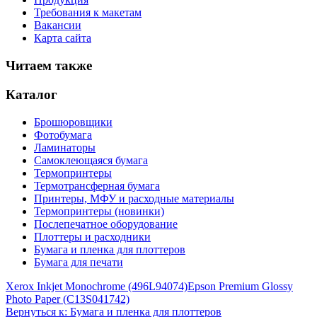
Требования к макетам
Вакансии
Карта сайта
Читаем также
Каталог
Брошюровщики
Фотобумага
Ламинаторы
Самоклеющаяся бумага
Термопринтеры
Термотрансферная бумага
Принтеры, МФУ и расходные материалы
Термопринтеры (новинки)
Послепечатное оборудование
Плоттеры и расходники
Бумага и пленка для плоттеров
Бумага для печати
Xerox Inkjet Monochrome (496L94074)
Epson Premium Glossy
Photo Paper (C13S041742)
Вернуться к: Бумага и пленка для плоттеров