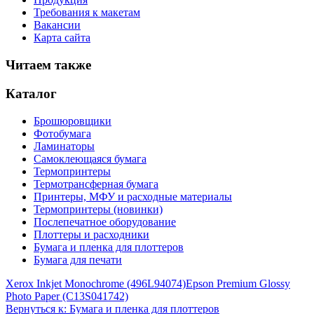
Требования к макетам
Вакансии
Карта сайта
Читаем также
Каталог
Брошюровщики
Фотобумага
Ламинаторы
Самоклеющаяся бумага
Термопринтеры
Термотрансферная бумага
Принтеры, МФУ и расходные материалы
Термопринтеры (новинки)
Послепечатное оборудование
Плоттеры и расходники
Бумага и пленка для плоттеров
Бумага для печати
Xerox Inkjet Monochrome (496L94074)
Epson Premium Glossy
Photo Paper (C13S041742)
Вернуться к: Бумага и пленка для плоттеров