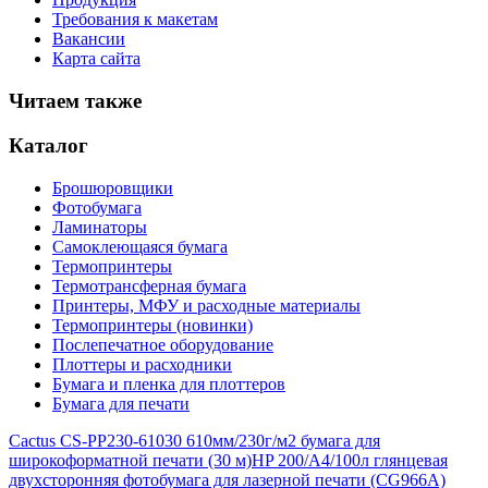
Требования к макетам
Вакансии
Карта сайта
Читаем также
Каталог
Брошюровщики
Фотобумага
Ламинаторы
Самоклеющаяся бумага
Термопринтеры
Термотрансферная бумага
Принтеры, МФУ и расходные материалы
Термопринтеры (новинки)
Послепечатное оборудование
Плоттеры и расходники
Бумага и пленка для плоттеров
Бумага для печати
Cactus CS-PP230-61030 610мм/230г/м2 бумага для
широкоформатной печати (30 м)
HP 200/A4/100л глянцевая
двухсторонняя фотобумага для лазерной печати (CG966A)