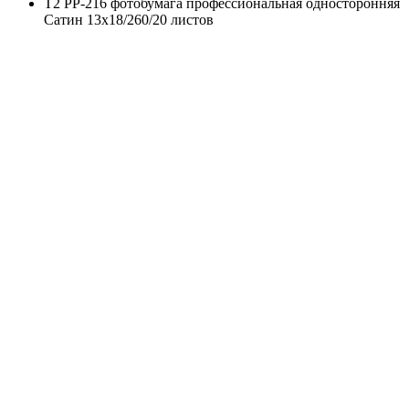
T2 PP-216 фотобумага профессиональная односторонняя
Сатин 13x18/260/20 листов