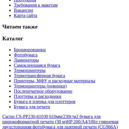
Требования к макетам
Вакансии
Карта сайта
Читаем также
Каталог
Брошюровщики
Фотобумага
Ламинаторы
Самоклеющаяся бумага
Термопринтеры
Термотрансферная бумага
Принтеры, МФУ и расходные материалы
Термопринтеры (новинки)
Послепечатное оборудование
Плоттеры и расходники
Бумага и пленка для плоттеров
Бумага для печати
Cactus CS-PP230-61030 610мм/230г/м2 бумага для
широкоформатной печати (30 м)
HP 200/A4/100л глянцевая
двухсторонняя фотобумага для лазерной печати (CG966A)