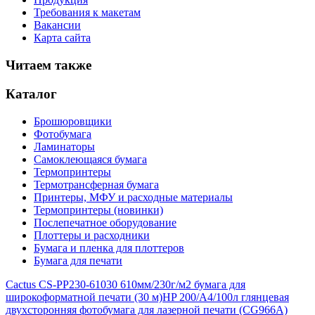
Требования к макетам
Вакансии
Карта сайта
Читаем также
Каталог
Брошюровщики
Фотобумага
Ламинаторы
Самоклеющаяся бумага
Термопринтеры
Термотрансферная бумага
Принтеры, МФУ и расходные материалы
Термопринтеры (новинки)
Послепечатное оборудование
Плоттеры и расходники
Бумага и пленка для плоттеров
Бумага для печати
Cactus CS-PP230-61030 610мм/230г/м2 бумага для
широкоформатной печати (30 м)
HP 200/A4/100л глянцевая
двухсторонняя фотобумага для лазерной печати (CG966A)