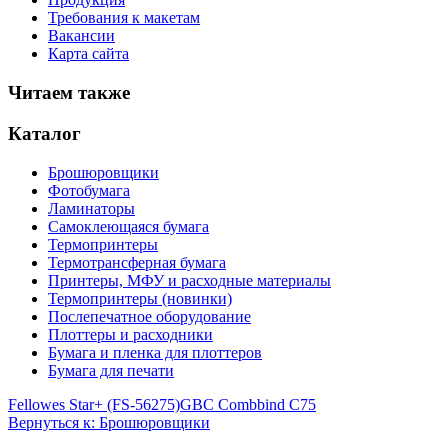
Требования к макетам
Вакансии
Карта сайта
Читаем также
Каталог
Брошюровщики
Фотобумага
Ламинаторы
Самоклеющаяся бумага
Термопринтеры
Термотрансферная бумага
Принтеры, МФУ и расходные материалы
Термопринтеры (новинки)
Послепечатное оборудование
Плоттеры и расходники
Бумага и пленка для плоттеров
Бумага для печати
Fellowes Star+ (FS-56275)
GBC Combbind C75
Вернуться к: Брошюровщики