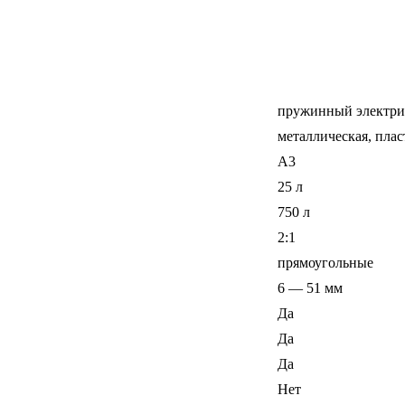
пружинный электри
металлическая, плас
A3
25 л
750 л
2:1
прямоугольные
6 — 51 мм
Да
Да
Да
Нет